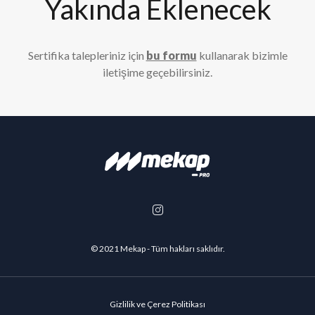
Yakında Eklenecek
Sertifika talepleriniz için
bu formu
kullanarak bizimle
iletişime geçebilirsiniz.
© 2021
Mekap
- Tüm hakları saklıdır.
Gizlilik ve Çerez Politikası